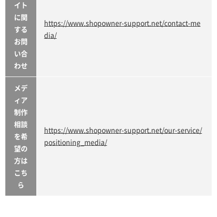
イト
に関
https://www.shopowner-support.net/contact-me
する
dia/
お問
い合
わせ
メデ
ィア
制作
相談
https://www.shopowner-support.net/our-service/
を希
positioning_media/
望の
方は
こち
ら