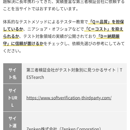
題解決に長年携わってきた、実績豊富な第三者検証会社に依頼する
ことを当サイトではおすすめしています。
体系的なテストメソッドによるテスター教育で
「Q＝品質」を担保
しているか
、ニアショア・オフショアなどで
「C＝コスト」を抑え
られるか
、テスト対象領域の実績が公開されており
「D＝納期厳
守」に信頼が置けるか
をチェックし、依頼先選びの参考にしてみて
ください。
サイ
第三者検証会社がテスト対象別に見つかるサイト｜T
ト名
ESTearch
サイ
トUR
https://www.softverification-thirdparty.com/
L
サイ
ト運
Zenken株式会社（Zenken Corporation）