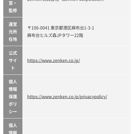
営・
監修
運営
〒106-0041 東京都港区麻布台1-3-1
元所
麻布台ヒルズ森JPタワー22階
在地
公式
サイ
https://www.zenken.co.jp/
ト
個人
情報
保護
https://www.zenken.co.jp/privacypolicy/
ポリ
シー
個人
情報