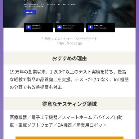
引用元：エス・キュー・シー公式サイト
https://sqc.co.jp/
おすすめの理由
1995年の創業以来、
1,200件以上のテスト実績を持ち、豊富
な経験で製品の品質向上を支援
。テストだけでなく、IoT機器
の分野でも
改善提案
も対応。
得意なテスティング領域
医療機器／電子工学機器／スマートホームデバイス／自動
車・車載ソフトウェア／OA機器／産業用ロボット